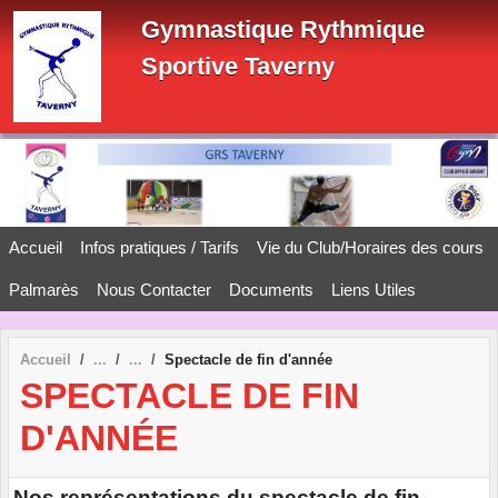
Panneau de gestion des cookies
Gymnastique Rythmique
Sportive Taverny
Accueil
Infos pratiques / Tarifs
Vie du Club/Horaires des cours
Palmarès
Nous Contacter
Documents
Liens Utiles
Accueil
Spectacle de fin d'année
SPECTACLE DE FIN
D'ANNÉE
Nos représentations du spectacle de fin