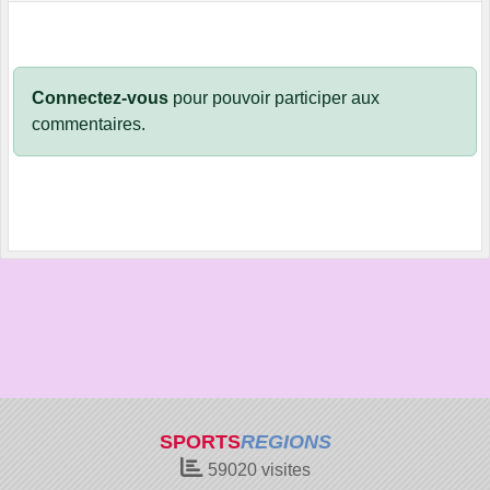
Connectez-vous
pour pouvoir participer aux
commentaires.
SPORTS
REGIONS
59020
visites