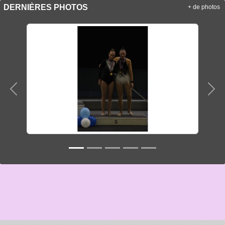
DERNIÈRES PHOTOS
+ de photos
Précedent
Sui