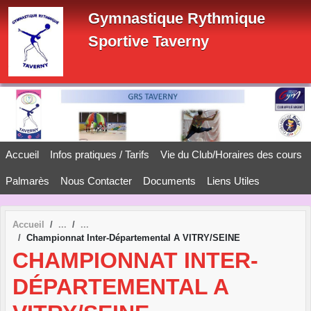
Panneau de gestion des cookies
Gymnastique Rythmique
Sportive Taverny
Accueil
Infos pratiques / Tarifs
Vie du Club/Horaires des cours
Palmarès
Nous Contacter
Documents
Liens Utiles
Accueil
Championnat Inter-Départemental A VITRY/SEINE
CHAMPIONNAT INTER-
DÉPARTEMENTAL A