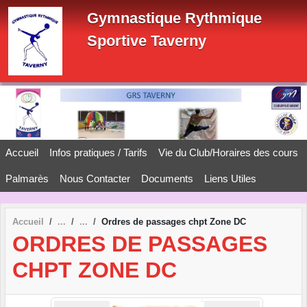
Panneau de gestion des cookies
Gymnastique Rythmique
Sportive Taverny
Accueil
Infos pratiques / Tarifs
Vie du Club/Horaires des cours
Palmarès
Nous Contacter
Documents
Liens Utiles
Accueil
Ordres de passages chpt Zone DC
ORDRES DE PASSAGES
CHPT ZONE DC