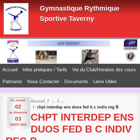
Panneau de gestion des cookies
Gymnastique Rythmique
Sportive Taverny
Accueil
Infos pratiques / Tarifs
Vie du Club/Horaires des cours
Palmarès
Nous Contacter
Documents
Liens Utiles
Du
samedi
Accueil
02
chpt interdep ens duos fed b c indiv reg B
au
dimanche
CHPT INTERDEP ENS
03
MARS
2024
DUOS FED B C INDIV