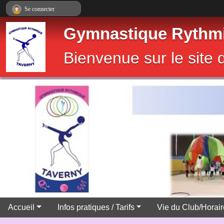
Panneau de gestion des cookies
Se connecter
Gymnastique Rythmi
Bienvenue sur le sit
Accueil
Infos pratiques / Tarifs
Vie du Club/Horai