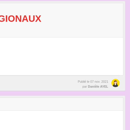
ÉGIONAUX
Publié le
07 nov. 2021
par
Danièle AYEL