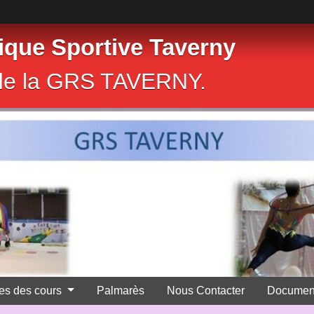
que Sportive Taverny
e de la GRS TAVERNY.
res des cours
Palmarès
Nous Contacter
Documen