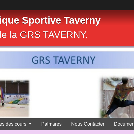
que Sportive Taverny
e de la GRS TAVERNY.
res des cours
Palmarès
Nous Contacter
Documen