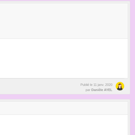
Publié le
11 janv. 2020
par
Danièle AYEL