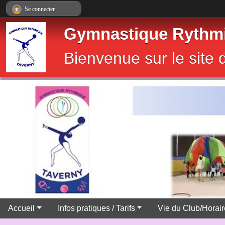
Panneau de gestion des cookies
Se connecter
Gymnastique Rythmi
Bienvenue sur le sit
Accueil
Infos pratiques / Tarifs
Vie du Club/Horai