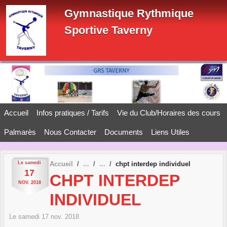
Panneau de gestion des cookies
Gymnastique Rythmique
Sportive Taverny
Accueil
Infos pratiques / Tarifs
Vie du Club/Horaires des cours
Palmarès
Nous Contacter
Documents
Liens Utiles
Le
samedi
Accueil
chpt interdep individuel
17
CHPT INTERDEP
NOV.
2018
INDIVIDUEL
Le
samedi
17
nov.
2018