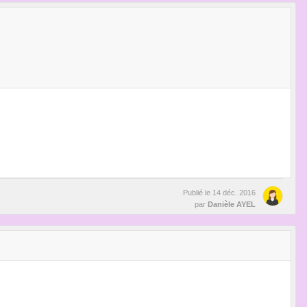
Publié le
14 déc. 2016
par
Danièle AYEL