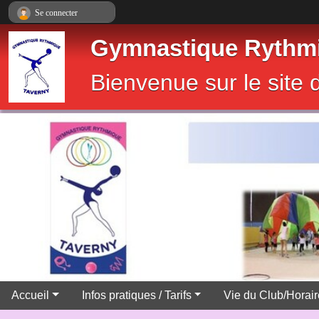
Panneau de gestion des cookies
Se connecter
Gymnastique Rythmi
Bienvenue sur le sit
Accueil
Infos pratiques / Tarifs
Vie du Club/Horai