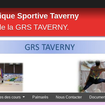
que Sportive Taverny
e de la GRS TAVERNY.
res des cours
Palmarès
Nous Contacter
Documen