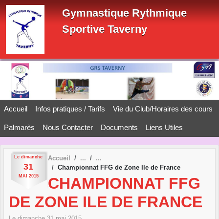
Panneau de gestion des cookies
Gymnastique Rythmique
Sportive Taverny
Accueil
Infos pratiques / Tarifs
Vie du Club/Horaires des cours
Palmarès
Nous Contacter
Documents
Liens Utiles
Le
dimanche
Accueil
31
Championnat FFG de Zone Ile de France
MAI
2015
CHAMPIONNAT FFG
DE ZONE ILE DE FRANCE
Le
dimanche
31
mai
2015