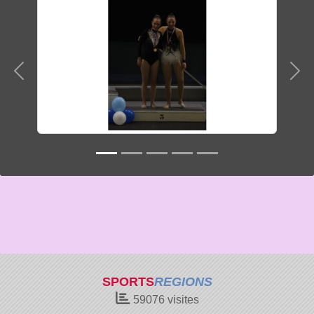
Précedent
Sui
SPORTS
REGIONS
59076
visites