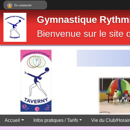
Panneau de gestion des cookies
Se connecter
Gymnastique Rythmi
Bienvenue sur le sit
Accueil
Infos pratiques / Tarifs
Vie du Club/Horai