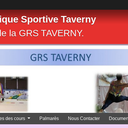
que Sportive Taverny
e de la GRS TAVERNY.
res des cours
Palmarès
Nous Contacter
Documen