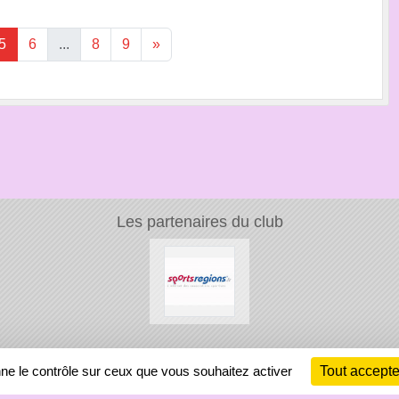
5
6
...
8
9
»
Les partenaires du club
Ch
nne le contrôle sur ceux que vous souhaitez activer
Tout accepte
Information