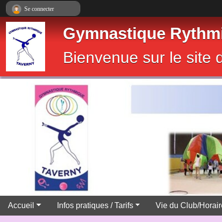
Panneau de gestion des cookies
Se connecter
Gymnastique Rythmi
Bienvenue sur le sit
Accueil
Infos pratiques / Tarifs
Vie du Club/Horai