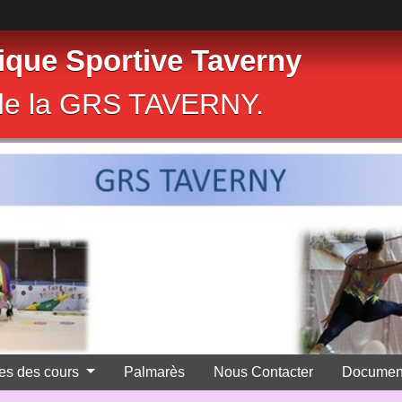
que Sportive Taverny
e de la GRS TAVERNY.
res des cours
Palmarès
Nous Contacter
Documen