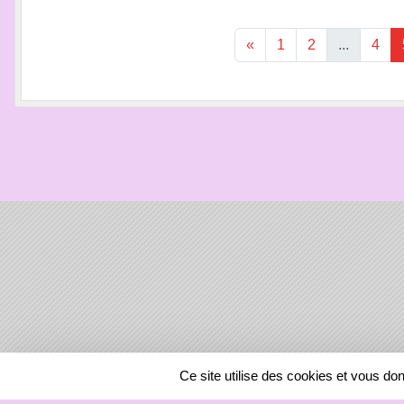
«
1
2
...
4
SPORTS
REGIONS
Ce site utilise des cookies et vous do
58990
visites