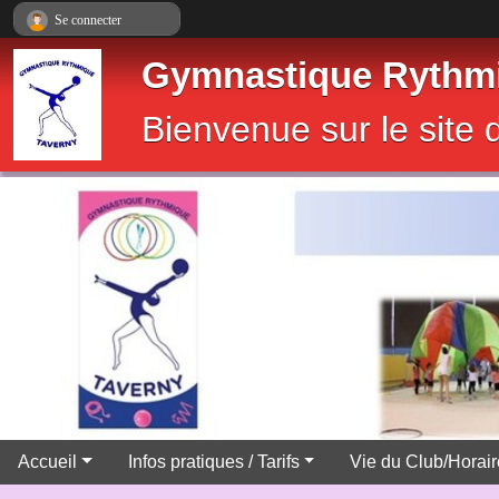
Panneau de gestion des cookies
Se connecter
Gymnastique Rythmi
Bienvenue sur le sit
Accueil
Infos pratiques / Tarifs
Vie du Club/Horai