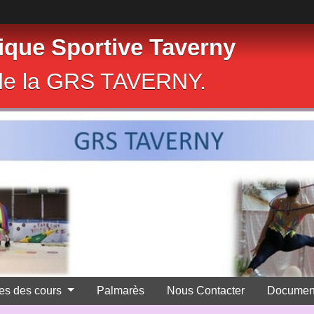
que Sportive Taverny
e de la GRS TAVERNY.
res des cours
Palmarès
Nous Contacter
Documen