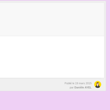
Publié le
19 mars 2015
par
Danièle AYEL